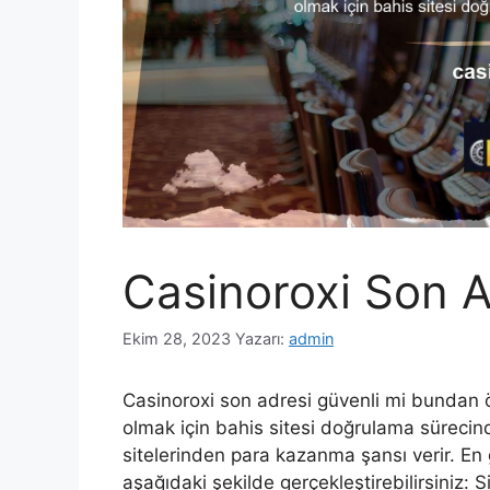
Casinoroxi Son A
Ekim 28, 2023
Yazarı:
admin
Casinoroxi son adresi güvenli mi bundan 
olmak için bahis sitesi doğrulama sürecin
sitelerinden para kazanma şansı verir. En g
aşağıdaki şekilde gerçekleştirebilirsiniz: S