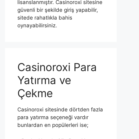
lisanslanmıştır. Casinoroxi sitesine
güvenli bir şekilde giriş yapabilir,
sitede rahatlıkla bahis
oynayabilirsiniz.
Casinoroxi Para
Yatırma ve
Çekme
Casinoroxi sitesinde dörtden fazla
para yatırma seçeneği vardır
bunlardan en popülerleri ise;