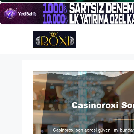
İçeriğe
atla