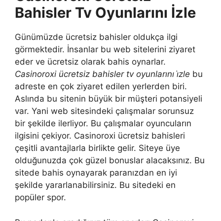
Bahisler Tv Oyunlarını İzle
Günümüzde ücretsiz bahisler oldukça ilgi
görmektedir. İnsanlar bu web sitelerini ziyaret
eder ve ücretsiz olarak bahis oynarlar.
Casinoroxi ücretsiz bahisler tv oyunlarını i̇zle
bu
adreste en çok ziyaret edilen yerlerden biri.
Aslında bu sitenin büyük bir müşteri potansiyeli
var. Yani web sitesindeki çalışmalar sorunsuz
bir şekilde ilerliyor. Bu çalışmalar oyuncuların
ilgisini çekiyor. Casinoroxi ücretsiz bahisleri
çeşitli avantajlarla birlikte gelir. Siteye üye
olduğunuzda çok güzel bonuslar alacaksınız. Bu
sitede bahis oynayarak paranızdan en iyi
şekilde yararlanabilirsiniz. Bu sitedeki en
popüler spor.