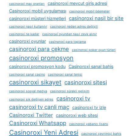
casinoroxi mevcut giriş adresi
casinoroxi maç oranları
Casinoroxi mobil uygulaması
casinoroxi mobil ödemeler
casinoroxi nasil bir site
casinoroxi müşteri hizmetleri
casinoroxi nasıl kullanılır
casinoroxi neden adres değişti
casinoroxi ne kadar
casinoroxi oyundan nasıl zevk alınır
casinoroxi oyunlar
casinoroxi para toplama
casinoroxi para çekme
casinoroxi poker oyun türleri
casinoroxi promosyon
casinoroxi promosyon kodu
Casinoroxi sanal bahis
casinoroxi sanal casino
casinoroxi sanal tenisi
casinoroxi sikayet
casinoroxi sitesi
casinoroxi sosyal medya
casinoroxi sürekli gelişim
casinoroxi tv
casinoroxi sık değişen adres
casinoroxi tv canli maç
casinoroxi tv izle
Casinoroxi Twitter
casinoroxi web sitesi
Casinoroxi Whatsapp
casinoroxi yabancı lisans
Casinoroxi Yeni Adresi
casinoroxi çevrimiçi bahis