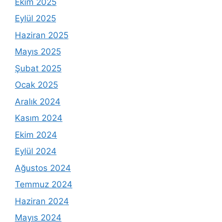
Ekim 2025
Eylül 2025
Haziran 2025
Mayıs 2025
Şubat 2025
Ocak 2025
Aralık 2024
Kasım 2024
Ekim 2024
Eylül 2024
Ağustos 2024
Temmuz 2024
Haziran 2024
Mayıs 2024