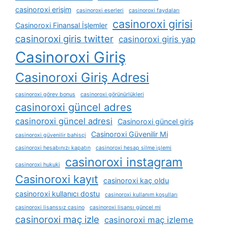
casinoroxi erişim
casinoroxi eserleri
casinoroxi faydaları
casinoroxi girisi
Casinoroxi Finansal İşlemler
casinoroxi giris twitter
casinoroxi giris yap
Casinoroxi Giriş
Casinoroxi Giriş Adresi
casinoroxi görev bonus
casinoroxi görünürlükleri
casinoroxi güncel adres
casinoroxi güncel adresi
Casinoroxi güncel giriş
Casinoroxi Güvenilir Mi
casinoroxi güvenilir bahisçi
casinoroxi hesabınızı kapatın
casinoroxi hesap silme i̇şlemi
casinoroxi instagram
casinoroxi hukuki
Casinoroxi kayıt
casinoroxi kaç oldu
casinoroxi kullanıcı dostu
casinoroxi kullanım koşulları
casinoroxi lisanssız casino
casinoroxi lisansı güncel mi
casinoroxi maç izle
casinoroxi maç izleme