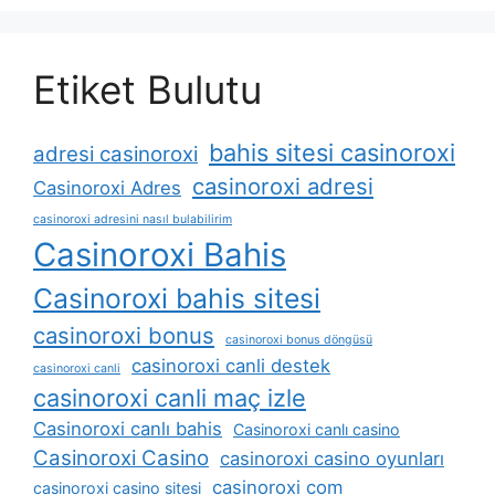
Etiket Bulutu
bahis sitesi casinoroxi
adresi casinoroxi
casinoroxi adresi
Casinoroxi Adres
casinoroxi adresini nasıl bulabilirim
Casinoroxi Bahis
Casinoroxi bahis sitesi
casinoroxi bonus
casinoroxi bonus döngüsü
casinoroxi canli destek
casinoroxi canli
casinoroxi canli maç izle
Casinoroxi canlı bahis
Casinoroxi canlı casino
Casinoroxi Casino
casinoroxi casino oyunları
casinoroxi com
casinoroxi casino sitesi