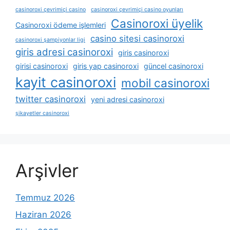
casinoroxi çevrimiçi casino
casinoroxi çevrimiçi casino oyunları
Casinoroxi üyelik
Casinoroxi ödeme işlemleri
casino sitesi casinoroxi
casinoroxi şampiyonlar ligi
giris adresi casinoroxi
giris casinoroxi
girisi casinoroxi
giris yap casinoroxi
güncel casinoroxi
kayit casinoroxi
mobil casinoroxi
twitter casinoroxi
yeni adresi casinoroxi
şikayetler casinoroxi
Arşivler
Temmuz 2026
Haziran 2026