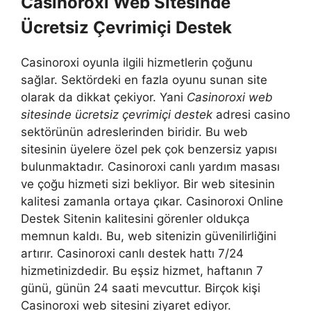
Casinoroxi Web Sitesinde
Ücretsiz Çevrimiçi Destek
Casinoroxi oyunla ilgili hizmetlerin çoğunu
sağlar. Sektördeki en fazla oyunu sunan site
olarak da dikkat çekiyor. Yani
Casinoroxi web
sitesinde ücretsiz çevrimiçi destek
adresi casino
sektörünün adreslerinden biridir. Bu web
sitesinin üyelere özel pek çok benzersiz yapısı
bulunmaktadır. Casinoroxi canlı yardım masası
ve çoğu hizmeti sizi bekliyor. Bir web sitesinin
kalitesi zamanla ortaya çıkar. Casinoroxi Online
Destek Sitenin kalitesini görenler oldukça
memnun kaldı. Bu, web sitenizin güvenilirliğini
artırır. Casinoroxi canlı destek hattı 7/24
hizmetinizdedir. Bu eşsiz hizmet, haftanın 7
günü, günün 24 saati mevcuttur. Birçok kişi
Casinoroxi web sitesini ziyaret ediyor.