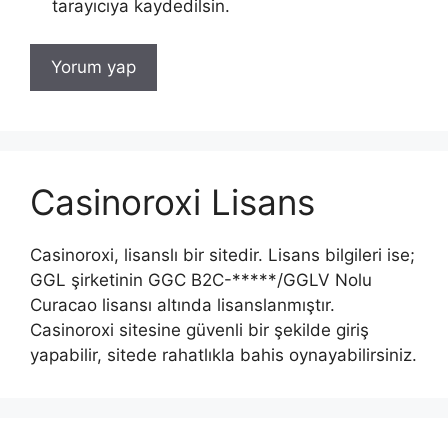
tarayıcıya kaydedilsin.
Casinoroxi Lisans
Casinoroxi, lisanslı bir sitedir. Lisans bilgileri ise;
GGL şirketinin GGC B2C-*****/GGLV Nolu
Curacao lisansı altında lisanslanmıştır.
Casinoroxi sitesine güvenli bir şekilde giriş
yapabilir, sitede rahatlıkla bahis oynayabilirsiniz.