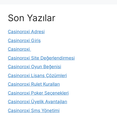
Son Yazılar
Casinoroxi Adresi
Casinoroxi Giriş
Casinoroxi
Casinoroxi Site Değerlendirmesi
Casinoroxi Oyun Beğenisi
Casinoroxi Lisans Çözümleri
Casinoroxi Rulet Kuralları
Casinoroxi Poker Seçenekleri
Casinoroxi Üyelik Avantajları
Casinoroxi Sms Yönetimi