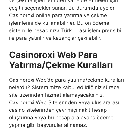
ve çekme işlemlerinden kar elde etmeleri için
çeşitli seçenekler sunar. Bu durumda üyeler
Casinoroxi online para yatırma ve çekme
işlemlerini de kullanabilirler. Bu ön ödemeli
sistem ile hesabınıza Türk Lirası işlem prensibi
ile para yatırılır ve kazançlar çekilebilir.
Casinoroxi Web Para
Yatırma/Çekme Kuralları
Casinoroxi Web’de para yatırma/çekme kuralları
nelerdir? Sistemimize kabul edildiğiniz sürece
site üzerinden hizmet alamayacaksınız.
Casinoroxi Web Sitelerinden veya uluslararası
casino sitelerinden çevrimiçi nakit hesap
oluşturma veya bu hesaplara avans ödeme
yapma gibi başvurular alınamaz.