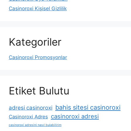
Casinoroxi Kişisel Gizlilik
Kategoriler
Casinoroxi Promosyonlar
Etiket Bulutu
bahis sitesi casinoroxi
adresi casinoroxi
casinoroxi adresi
Casinoroxi Adres
casinoroxi adresini nasıl bulabilirim