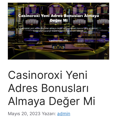
Casinoroxi Yeni
Adres Bonusları
Almaya Değer Mi
Mayıs 20, 2023
Yazarı:
admin