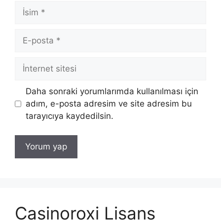
İsim
E-
posta
İnternet
sitesi
Daha sonraki yorumlarımda kullanılması için
adım, e-posta adresim ve site adresim bu
tarayıcıya kaydedilsin.
Casinoroxi Lisans