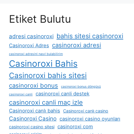
Etiket Bulutu
bahis sitesi casinoroxi
adresi casinoroxi
casinoroxi adresi
Casinoroxi Adres
casinoroxi adresini nasıl bulabilirim
Casinoroxi Bahis
Casinoroxi bahis sitesi
casinoroxi bonus
casinoroxi bonus döngüsü
casinoroxi canli destek
casinoroxi canli
casinoroxi canli maç izle
Casinoroxi canlı bahis
Casinoroxi canlı casino
Casinoroxi Casino
casinoroxi casino oyunları
casinoroxi com
casinoroxi casino sitesi