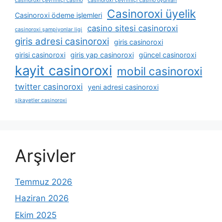
casinoroxi çevrimiçi casino
casinoroxi çevrimiçi casino oyunları
Casinoroxi üyelik
Casinoroxi ödeme işlemleri
casino sitesi casinoroxi
casinoroxi şampiyonlar ligi
giris adresi casinoroxi
giris casinoroxi
girisi casinoroxi
giris yap casinoroxi
güncel casinoroxi
kayit casinoroxi
mobil casinoroxi
twitter casinoroxi
yeni adresi casinoroxi
şikayetler casinoroxi
Arşivler
Temmuz 2026
Haziran 2026
Ekim 2025