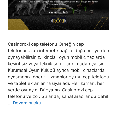
Casinoroxi cep telefonu Örneğin cep
telefonunuzun internete bağlı olduğu her yerden
oynayabilirsiniz. İkincisi, oyun mobil cihazlarda
kesintisiz veya teknik sorunlar olmadan çalışır.
Kurumsal Oyun Kulübü ayrıca mobil cihazlarda
oynamanızı önerir. Uzmanlar oyunu cep telefonu
ve tablet ekranlarına uyarladı. Her zaman, her
yerde oynayın. Dünyamız Casinoroxi cep
telefonu ve zor. Şu anda, sanal aracılar da dahil
…
Devamını oku…