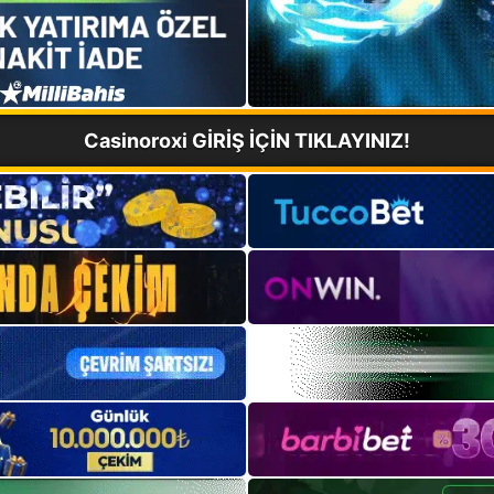
Casinoroxi GİRİŞ İÇİN TIKLAYINIZ!