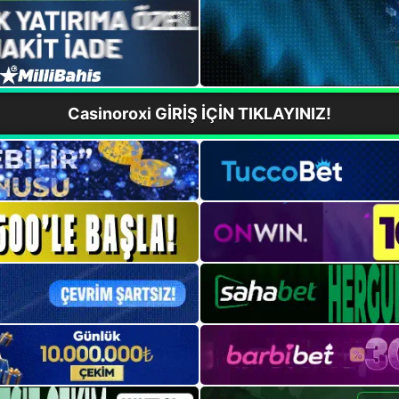
Casinoroxi GİRİŞ İÇİN TIKLAYINIZ!