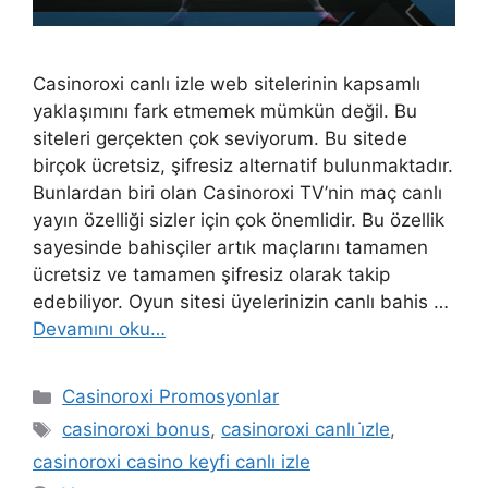
Casinoroxi canlı izle web sitelerinin kapsamlı
yaklaşımını fark etmemek mümkün değil. Bu
siteleri gerçekten çok seviyorum. Bu sitede
birçok ücretsiz, şifresiz alternatif bulunmaktadır.
Bunlardan biri olan Casinoroxi TV’nin maç canlı
yayın özelliği sizler için çok önemlidir. Bu özellik
sayesinde bahisçiler artık maçlarını tamamen
ücretsiz ve tamamen şifresiz olarak takip
edebiliyor. Oyun sitesi üyelerinizin canlı bahis …
Devamını oku…
Kategoriler
Casinoroxi Promosyonlar
Etiketler
casinoroxi bonus
,
casinoroxi canlı i̇zle
,
casinoroxi casino keyfi canlı izle