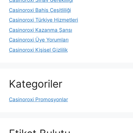
Casinoroxi Sınav Gerekliliği
Casinoroxi Bahis Çeşitliliği
Casinoroxi Türkiye Hizmetleri
Casinoroxi Kazanma Şansı
Casinoroxi Üye Yorumları
Casinoroxi Kişisel Gizlilik
Kategoriler
Casinoroxi Promosyonlar