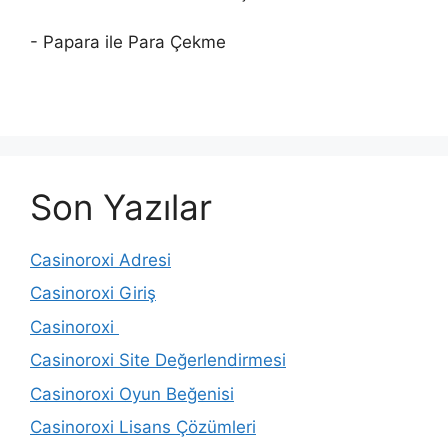
- Papara ile Para Çekme
Son Yazılar
Casinoroxi Adresi
Casinoroxi Giriş
Casinoroxi
Casinoroxi Site Değerlendirmesi
Casinoroxi Oyun Beğenisi
Casinoroxi Lisans Çözümleri