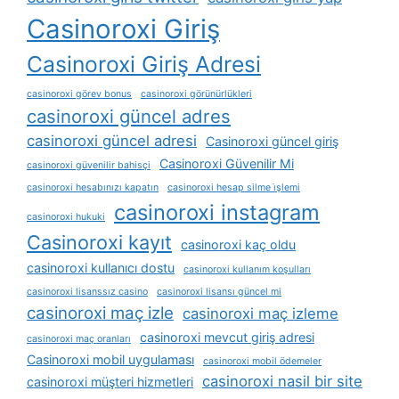
Casinoroxi Giriş
Casinoroxi Giriş Adresi
casinoroxi görev bonus
casinoroxi görünürlükleri
casinoroxi güncel adres
casinoroxi güncel adresi
Casinoroxi güncel giriş
Casinoroxi Güvenilir Mi
casinoroxi güvenilir bahisçi
casinoroxi hesabınızı kapatın
casinoroxi hesap silme i̇şlemi
casinoroxi instagram
casinoroxi hukuki
Casinoroxi kayıt
casinoroxi kaç oldu
casinoroxi kullanıcı dostu
casinoroxi kullanım koşulları
casinoroxi lisanssız casino
casinoroxi lisansı güncel mi
casinoroxi maç izle
casinoroxi maç izleme
casinoroxi mevcut giriş adresi
casinoroxi maç oranları
Casinoroxi mobil uygulaması
casinoroxi mobil ödemeler
casinoroxi nasil bir site
casinoroxi müşteri hizmetleri