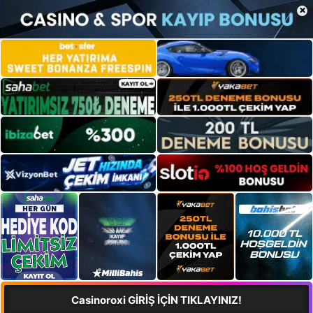
×
Casinoroxi GİRİŞ İÇİN TIKLAYINIZ!