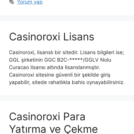
Yorum yap
Casinoroxi Lisans
Casinoroxi, lisanslı bir sitedir. Lisans bilgileri ise;
GGL şirketinin GGC B2C-*****/GGLV Nolu
Curacao lisansı altında lisanslanmıştır.
Casinoroxi sitesine güvenli bir şekilde giriş
yapabilir, sitede rahatlıkla bahis oynayabilirsiniz.
Casinoroxi Para
Yatırma ve Çekme