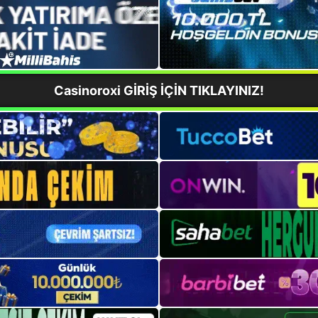
Casinoroxi GİRİŞ İÇİN TIKLAYINIZ!