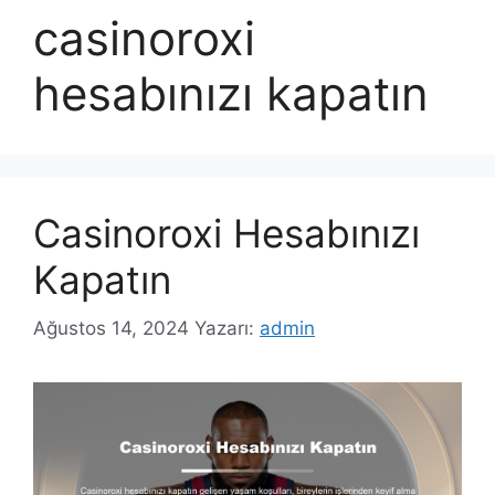
casinoroxi
hesabınızı kapatın
Casinoroxi Hesabınızı
Kapatın
Ağustos 14, 2024
Yazarı:
admin