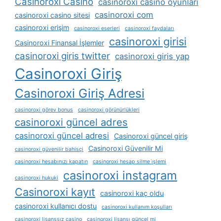
Casinoroxi Casino
casinoroxi casino oyunları
casinoroxi com
casinoroxi casino sitesi
casinoroxi erişim
casinoroxi eserleri
casinoroxi faydaları
casinoroxi girisi
Casinoroxi Finansal İşlemler
casinoroxi giris twitter
casinoroxi giris yap
Casinoroxi Giriş
Casinoroxi Giriş Adresi
casinoroxi görev bonus
casinoroxi görünürlükleri
casinoroxi güncel adres
casinoroxi güncel adresi
Casinoroxi güncel giriş
Casinoroxi Güvenilir Mi
casinoroxi güvenilir bahisçi
casinoroxi hesabınızı kapatın
casinoroxi hesap silme i̇şlemi
casinoroxi instagram
casinoroxi hukuki
Casinoroxi kayıt
casinoroxi kaç oldu
casinoroxi kullanıcı dostu
casinoroxi kullanım koşulları
casinoroxi lisanssız casino
casinoroxi lisansı güncel mi