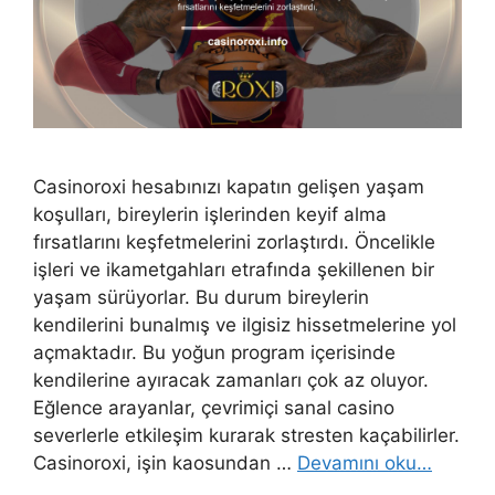
Casinoroxi hesabınızı kapatın gelişen yaşam
koşulları, bireylerin işlerinden keyif alma
fırsatlarını keşfetmelerini zorlaştırdı. Öncelikle
işleri ve ikametgahları etrafında şekillenen bir
yaşam sürüyorlar. Bu durum bireylerin
kendilerini bunalmış ve ilgisiz hissetmelerine yol
açmaktadır. Bu yoğun program içerisinde
kendilerine ayıracak zamanları çok az oluyor.
Eğlence arayanlar, çevrimiçi sanal casino
severlerle etkileşim kurarak stresten kaçabilirler.
Casinoroxi, işin kaosundan …
Devamını oku…