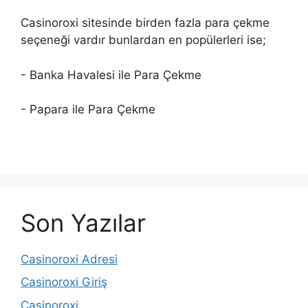
Casinoroxi sitesinde birden fazla para çekme
seçeneği vardır bunlardan en popülerleri ise;
- Banka Havalesi ile Para Çekme
- Papara ile Para Çekme
Son Yazılar
Casinoroxi Adresi
Casinoroxi Giriş
Casinoroxi