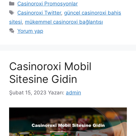
Kategoriler
Casinoroxi Promosyonlar
Etiketler
Casinoroxi Twitter
,
güncel casinoroxi bahis
sitesi
,
mükemmel casinoroxi bağlantısı
Yorum yap
Casinoroxi Mobil
Sitesine Gidin
Şubat 15, 2023
Yazarı:
admin