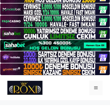
İçeriğe
atla
Menü