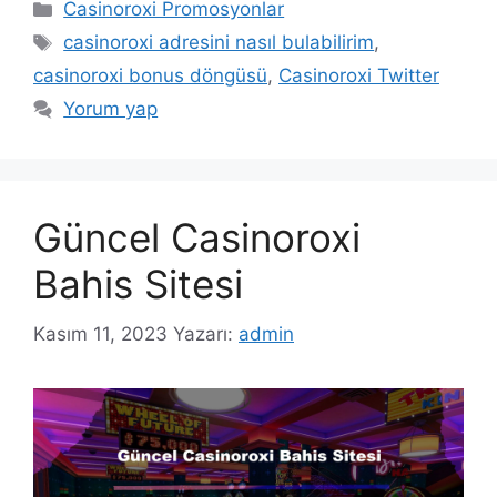
Kategoriler
Casinoroxi Promosyonlar
Etiketler
casinoroxi adresini nasıl bulabilirim
,
casinoroxi bonus döngüsü
,
Casinoroxi Twitter
Yorum yap
Güncel Casinoroxi
Bahis Sitesi
Kasım 11, 2023
Yazarı:
admin