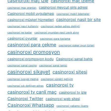
casinoroxi maç izle
casinoroxi maç izleme
casinoroxi mevcut giriş adresi
casinoroxi maç oranları
Casinoroxi mobil uygulaması
casinoroxi mobil ödemeler
casinoroxi nasil bir site
casinoroxi müşteri hizmetleri
casinoroxi nasıl kullanılır
casinoroxi neden adres değişti
casinoroxi ne kadar
casinoroxi oyundan nasıl zevk alınır
casinoroxi oyunlar
casinoroxi para toplama
casinoroxi para çekme
casinoroxi poker oyun türleri
casinoroxi promosyon
casinoroxi promosyon kodu
Casinoroxi sanal bahis
casinoroxi sanal casino
casinoroxi sanal tenisi
casinoroxi sikayet
casinoroxi sitesi
casinoroxi sosyal medya
casinoroxi sürekli gelişim
casinoroxi tv
casinoroxi sık değişen adres
casinoroxi tv canli maç
casinoroxi tv izle
Casinoroxi Twitter
casinoroxi web sitesi
Casinoroxi Whatsapp
casinoroxi yabancı lisans