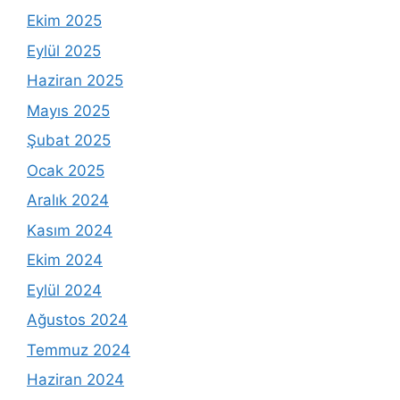
Ekim 2025
Eylül 2025
Haziran 2025
Mayıs 2025
Şubat 2025
Ocak 2025
Aralık 2024
Kasım 2024
Ekim 2024
Eylül 2024
Ağustos 2024
Temmuz 2024
Haziran 2024