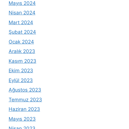
Mayıs 2024
Nisan 2024
Mart 2024
Şubat 2024
Ocak 2024
Aralık 2023
Kasım 2023
Ekim 2023
Eylül 2023
Ağustos 2023
Temmuz 2023
Haziran 2023
Mayıs 2023
Nisan 2023