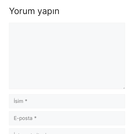
Yorum yapın
Yorum
İsim
E-
posta
İnternet