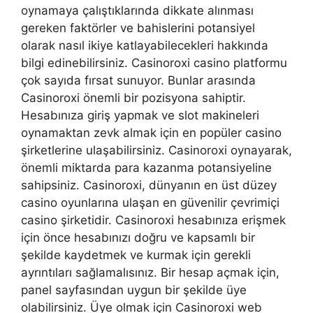
oynamaya çalıştıklarında dikkate alınması
gereken faktörler ve bahislerini potansiyel
olarak nasıl ikiye katlayabilecekleri hakkında
bilgi edinebilirsiniz. Casinoroxi casino platformu
çok sayıda fırsat sunuyor. Bunlar arasında
Casinoroxi önemli bir pozisyona sahiptir.
Hesabınıza giriş yapmak ve slot makineleri
oynamaktan zevk almak için en popüler casino
şirketlerine ulaşabilirsiniz. Casinoroxi oynayarak,
önemli miktarda para kazanma potansiyeline
sahipsiniz. Casinoroxi, dünyanın en üst düzey
casino oyunlarına ulaşan en güvenilir çevrimiçi
casino şirketidir. Casinoroxi hesabınıza erişmek
için önce hesabınızı doğru ve kapsamlı bir
şekilde kaydetmek ve kurmak için gerekli
ayrıntıları sağlamalısınız. Bir hesap açmak için,
panel sayfasından uygun bir şekilde üye
olabilirsiniz. Üye olmak için Casinoroxi web