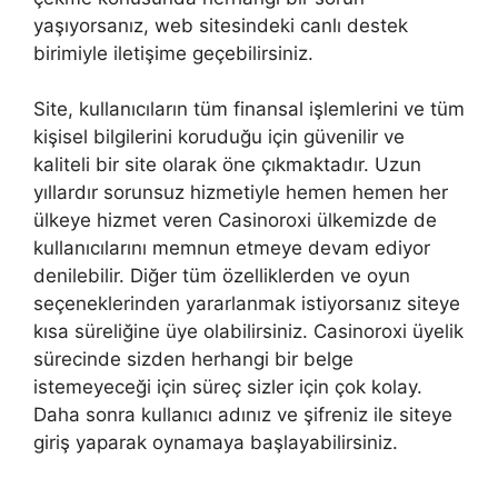
yaşıyorsanız, web sitesindeki canlı destek
birimiyle iletişime geçebilirsiniz.
Site, kullanıcıların tüm finansal işlemlerini ve tüm
kişisel bilgilerini koruduğu için güvenilir ve
kaliteli bir site olarak öne çıkmaktadır. Uzun
yıllardır sorunsuz hizmetiyle hemen hemen her
ülkeye hizmet veren Casinoroxi ülkemizde de
kullanıcılarını memnun etmeye devam ediyor
denilebilir. Diğer tüm özelliklerden ve oyun
seçeneklerinden yararlanmak istiyorsanız siteye
kısa süreliğine üye olabilirsiniz. Casinoroxi üyelik
sürecinde sizden herhangi bir belge
istemeyeceği için süreç sizler için çok kolay.
Daha sonra kullanıcı adınız ve şifreniz ile siteye
giriş yaparak oynamaya başlayabilirsiniz.