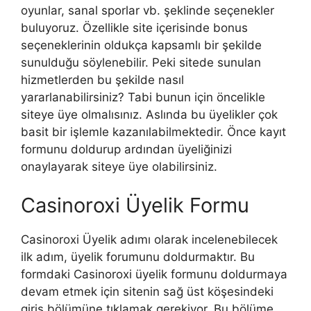
oyunlar, sanal sporlar vb. şeklinde seçenekler
buluyoruz. Özellikle site içerisinde bonus
seçeneklerinin oldukça kapsamlı bir şekilde
sunulduğu söylenebilir. Peki sitede sunulan
hizmetlerden bu şekilde nasıl
yararlanabilirsiniz? Tabi bunun için öncelikle
siteye üye olmalısınız. Aslında bu üyelikler çok
basit bir işlemle kazanılabilmektedir. Önce kayıt
formunu doldurup ardından üyeliğinizi
onaylayarak siteye üye olabilirsiniz.
Casinoroxi Üyelik Formu
Casinoroxi Üyelik adımı olarak incelenebilecek
ilk adım, üyelik forumunu doldurmaktır. Bu
formdaki Casinoroxi üyelik formunu doldurmaya
devam etmek için sitenin sağ üst köşesindeki
giriş bölümüne tıklamak gerekiyor. Bu bölüme