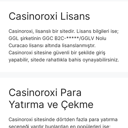
Casinoroxi Lisans
Casinoroxi, lisanslı bir sitedir. Lisans bilgileri ise;
GGL şirketinin GGC B2C-*****/GGLV Nolu
Curacao lisansı altında lisanslanmıştır.
Casinoroxi sitesine güvenli bir şekilde giriş
yapabilir, sitede rahatlıkla bahis oynayabilirsiniz.
Casinoroxi Para
Yatırma ve Çekme
Casinoroxi sitesinde dörtden fazla para yatırma
seçeneği vardır bunlardan en popülerleri ise;