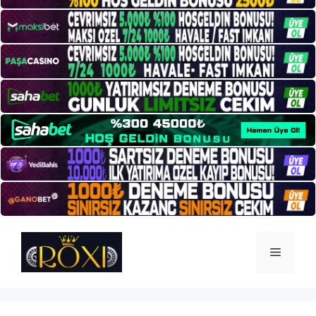
İçeriğe
atla
Menü