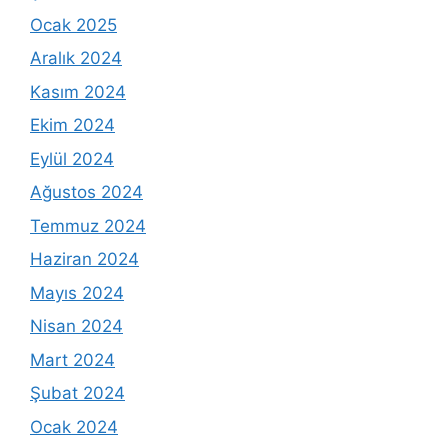
Ocak 2025
Aralık 2024
Kasım 2024
Ekim 2024
Eylül 2024
Ağustos 2024
Temmuz 2024
Haziran 2024
Mayıs 2024
Nisan 2024
Mart 2024
Şubat 2024
Ocak 2024