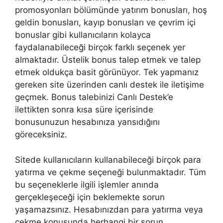
promosyonları bölümünde yatırım bonusları, hoş
geldin bonusları, kayıp bonusları ve çevrim içi
bonuslar gibi kullanıcıların kolayca
faydalanabileceği birçok farklı seçenek yer
almaktadır. Üstelik bonus talep etmek ve talep
etmek oldukça basit görünüyor. Tek yapmanız
gereken site üzerinden canlı destek ile iletişime
geçmek. Bonus talebinizi Canlı Destek’e
ilettikten sonra kısa süre içerisinde
bonusunuzun hesabınıza yansıdığını
göreceksiniz.
Sitede kullanıcıların kullanabileceği birçok para
yatırma ve çekme seçeneği bulunmaktadır. Tüm
bu seçeneklerle ilgili işlemler anında
gerçekleşeceği için beklemekte sorun
yaşamazsınız. Hesabınızdan para yatırma veya
çekme konusunda herhangi bir sorun