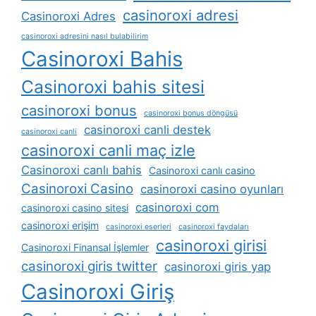
casinoroxi adresi
Casinoroxi Adres
casinoroxi adresini nasıl bulabilirim
Casinoroxi Bahis
Casinoroxi bahis sitesi
casinoroxi bonus
casinoroxi bonus döngüsü
casinoroxi canli destek
casinoroxi canli
casinoroxi canli maç izle
Casinoroxi canlı bahis
Casinoroxi canlı casino
Casinoroxi Casino
casinoroxi casino oyunları
casinoroxi com
casinoroxi casino sitesi
casinoroxi erişim
casinoroxi eserleri
casinoroxi faydaları
casinoroxi girisi
Casinoroxi Finansal İşlemler
casinoroxi giris twitter
casinoroxi giris yap
Casinoroxi Giriş