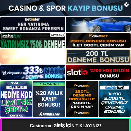
×
Casinoroxi GİRİŞ İÇİN TIKLAYINIZ!