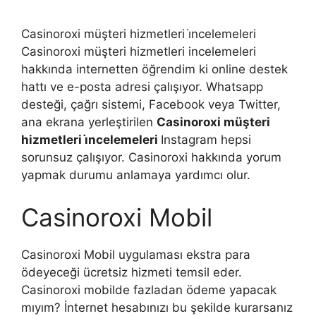
Casinoroxi müşteri hizmetleri i̇ncelemeleri
Casinoroxi müşteri hizmetleri incelemeleri
hakkında internetten öğrendim ki online destek
hattı ve e-posta adresi çalışıyor. Whatsapp
desteği, çağrı sistemi, Facebook veya Twitter,
ana ekrana yerleştirilen
Casinoroxi müşteri
hizmetleri i̇ncelemeleri
Instagram hepsi
sorunsuz çalışıyor. Casinoroxi hakkında yorum
yapmak durumu anlamaya yardımcı olur.
Casinoroxi Mobil
Casinoroxi Mobil uygulaması ekstra para
ödeyeceği ücretsiz hizmeti temsil eder.
Casinoroxi mobilde fazladan ödeme yapacak
mıyım? İnternet hesabınızı bu şekilde kurarsanız