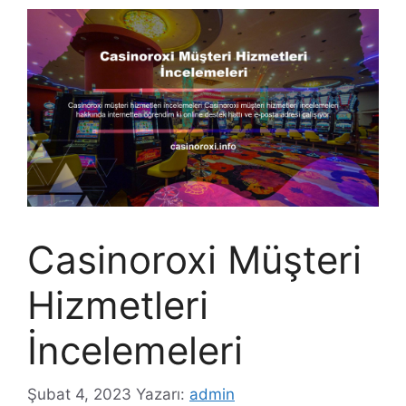
Casinoroxi Müşteri
Hizmetleri
İncelemeleri
Şubat 4, 2023
Yazarı:
admin