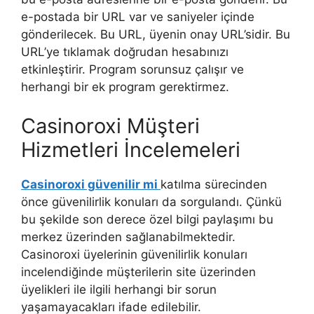
e-postada bir URL var ve saniyeler içinde
gönderilecek. Bu URL, üyenin onay URL’sidir. Bu
URL’ye tıklamak doğrudan hesabınızı
etkinleştirir. Program sorunsuz çalışır ve
herhangi bir ek program gerektirmez.
Casinoroxi Müşteri
Hizmetleri İncelemeleri
Casinoroxi güvenilir mi
katılma sürecinden
önce güvenilirlik konuları da sorgulandı. Çünkü
bu şekilde son derece özel bilgi paylaşımı bu
merkez üzerinden sağlanabilmektedir.
Casinoroxi üyelerinin güvenilirlik konuları
incelendiğinde müşterilerin site üzerinden
üyelikleri ile ilgili herhangi bir sorun
yaşamayacakları ifade edilebilir.