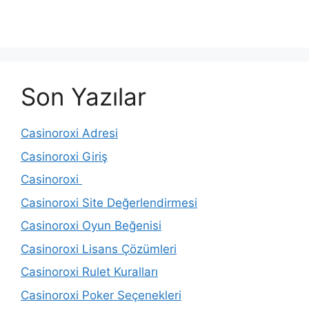
Son Yazılar
Casinoroxi Adresi
Casinoroxi Giriş
Casinoroxi
Casinoroxi Site Değerlendirmesi
Casinoroxi Oyun Beğenisi
Casinoroxi Lisans Çözümleri
Casinoroxi Rulet Kuralları
Casinoroxi Poker Seçenekleri