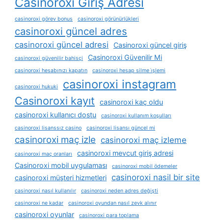
Casinoroxi Giriş Adresi
casinoroxi görev bonus
casinoroxi görünürlükleri
casinoroxi güncel adres
casinoroxi güncel adresi
Casinoroxi güncel giriş
Casinoroxi Güvenilir Mi
casinoroxi güvenilir bahisçi
casinoroxi hesabınızı kapatın
casinoroxi hesap silme i̇şlemi
casinoroxi instagram
casinoroxi hukuki
Casinoroxi kayıt
casinoroxi kaç oldu
casinoroxi kullanıcı dostu
casinoroxi kullanım koşulları
casinoroxi lisanssız casino
casinoroxi lisansı güncel mi
casinoroxi maç izle
casinoroxi maç izleme
casinoroxi mevcut giriş adresi
casinoroxi maç oranları
Casinoroxi mobil uygulaması
casinoroxi mobil ödemeler
casinoroxi nasil bir site
casinoroxi müşteri hizmetleri
casinoroxi nasıl kullanılır
casinoroxi neden adres değişti
casinoroxi ne kadar
casinoroxi oyundan nasıl zevk alınır
casinoroxi oyunlar
casinoroxi para toplama