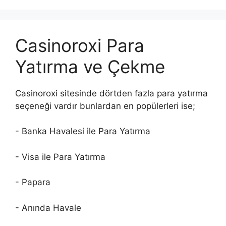
Casinoroxi Para
Yatırma ve Çekme
Casinoroxi sitesinde dörtden fazla para yatırma
seçeneği vardır bunlardan en popülerleri ise;
- Banka Havalesi ile Para Yatırma
- Visa ile Para Yatırma
- Papara
- Anında Havale