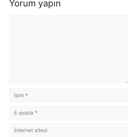
Yorum yapın
Yorum
İsim
E-
posta
İnternet
sitesi