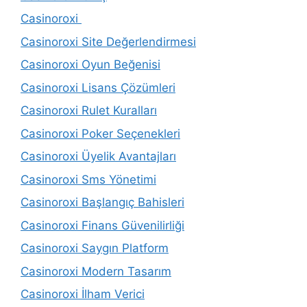
Casinoroxi
Casinoroxi Site Değerlendirmesi
Casinoroxi Oyun Beğenisi
Casinoroxi Lisans Çözümleri
Casinoroxi Rulet Kuralları
Casinoroxi Poker Seçenekleri
Casinoroxi Üyelik Avantajları
Casinoroxi Sms Yönetimi
Casinoroxi Başlangıç Bahisleri
Casinoroxi Finans Güvenilirliği
Casinoroxi Saygın Platform
Casinoroxi Modern Tasarım
Casinoroxi İlham Verici