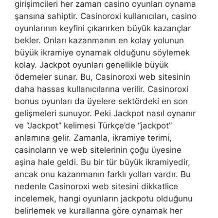
girişimcileri her zaman casino oyunları oynama
şansına sahiptir. Casinoroxi kullanıcıları, casino
oyunlarının keyfini çıkarırken büyük kazançlar
bekler. Onları kazanmanın en kolay yolunun
büyük ikramiye oynamak olduğunu söylemek
kolay. Jackpot oyunları genellikle büyük
ödemeler sunar. Bu, Casinoroxi web sitesinin
daha hassas kullanıcılarına verilir. Casinoroxi
bonus oyunları da üyelere sektördeki en son
gelişmeleri sunuyor. Peki Jackpot nasıl oynanır
ve “Jackpot” kelimesi Türkçe’de “jackpot”
anlamına gelir. Zamanla, ikramiye terimi,
casinoların ve web sitelerinin çoğu üyesine
aşina hale geldi. Bu bir tür büyük ikramiyedir,
ancak onu kazanmanın farklı yolları vardır. Bu
nedenle Casinoroxi web sitesini dikkatlice
incelemek, hangi oyunların jackpotu olduğunu
belirlemek ve kurallarına göre oynamak her