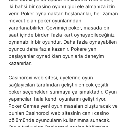
iki bahsi bir casino oyunu gibi ele almanıza izin
verir. Poker oynamaktan hoşlananlar, her zaman
mevcut olan poker oyunlarından
yararlanabilirler. Çevrimiçi poker, masada bir
saat içinde birden fazla kart oynayabileceğiniz
oynanabilir bir oyundur. Daha fazla oynayabilen
oyuncu daha fazla kazanır. Pokere yeni
başlayanlar oynadıkları oyunlarla deneyim
kazanırlar.
Casinoroxi web sitesi, üyelerine oyun
sağlayıcıları tarafından geliştirilen çok çeşitli
poker seçenekleri sunmaya çalışmaktadır. Oyun
yapımcıları hala kendi oyunlarını geliştiriyor.
Poker Games yeni oyun masaları oluşturacak ve
bunları Casinoroxi web sitesinin canlı casino
bölümünde oyuncuların kullanımına sunacak.