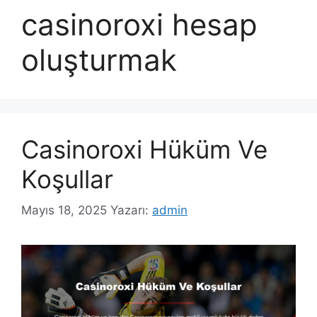
casinoroxi hesap
oluşturmak
Casinoroxi Hüküm Ve
Koşullar
Mayıs 18, 2025
Yazarı:
admin