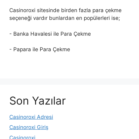
Casinoroxi sitesinde birden fazla para çekme
seçeneği vardır bunlardan en popülerleri ise;
- Banka Havalesi ile Para Çekme
- Papara ile Para Çekme
Son Yazılar
Casinoroxi Adresi
Casinoroxi Giriş
Casinoroxi