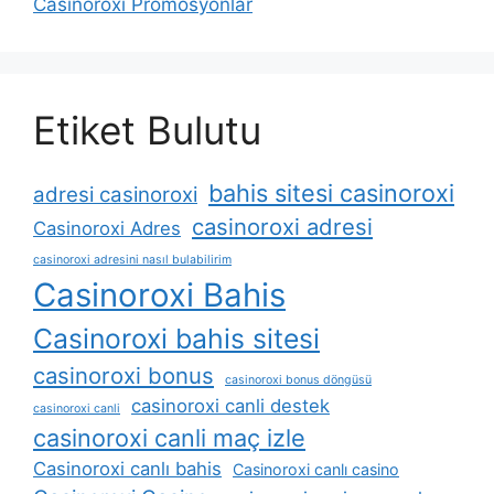
Casinoroxi Promosyonlar
Etiket Bulutu
bahis sitesi casinoroxi
adresi casinoroxi
casinoroxi adresi
Casinoroxi Adres
casinoroxi adresini nasıl bulabilirim
Casinoroxi Bahis
Casinoroxi bahis sitesi
casinoroxi bonus
casinoroxi bonus döngüsü
casinoroxi canli destek
casinoroxi canli
casinoroxi canli maç izle
Casinoroxi canlı bahis
Casinoroxi canlı casino