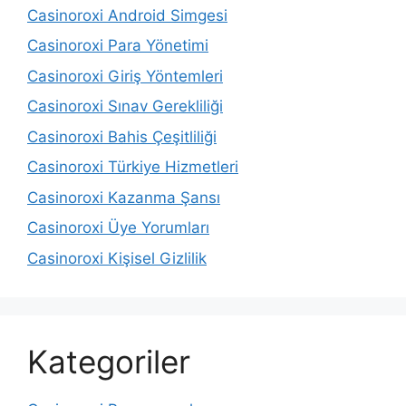
Casinoroxi Android Simgesi
Casinoroxi Para Yönetimi
Casinoroxi Giriş Yöntemleri
Casinoroxi Sınav Gerekliliği
Casinoroxi Bahis Çeşitliliği
Casinoroxi Türkiye Hizmetleri
Casinoroxi Kazanma Şansı
Casinoroxi Üye Yorumları
Casinoroxi Kişisel Gizlilik
Kategoriler