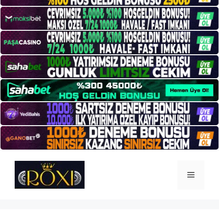
İçeriğe
atla
Menü