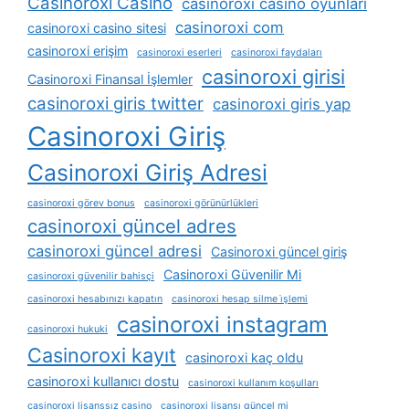
Casinoroxi Casino
casinoroxi casino oyunları
casinoroxi com
casinoroxi casino sitesi
casinoroxi erişim
casinoroxi eserleri
casinoroxi faydaları
casinoroxi girisi
Casinoroxi Finansal İşlemler
casinoroxi giris twitter
casinoroxi giris yap
Casinoroxi Giriş
Casinoroxi Giriş Adresi
casinoroxi görev bonus
casinoroxi görünürlükleri
casinoroxi güncel adres
casinoroxi güncel adresi
Casinoroxi güncel giriş
Casinoroxi Güvenilir Mi
casinoroxi güvenilir bahisçi
casinoroxi hesabınızı kapatın
casinoroxi hesap silme i̇şlemi
casinoroxi instagram
casinoroxi hukuki
Casinoroxi kayıt
casinoroxi kaç oldu
casinoroxi kullanıcı dostu
casinoroxi kullanım koşulları
casinoroxi lisanssız casino
casinoroxi lisansı güncel mi