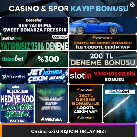
×
Casinoroxi GİRİŞ İÇİN TIKLAYINIZ!