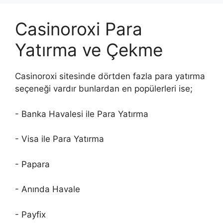
Casinoroxi Para
Yatırma ve Çekme
Casinoroxi sitesinde dörtden fazla para yatırma
seçeneği vardır bunlardan en popülerleri ise;
- Banka Havalesi ile Para Yatırma
- Visa ile Para Yatırma
- Papara
- Anında Havale
- Payfix