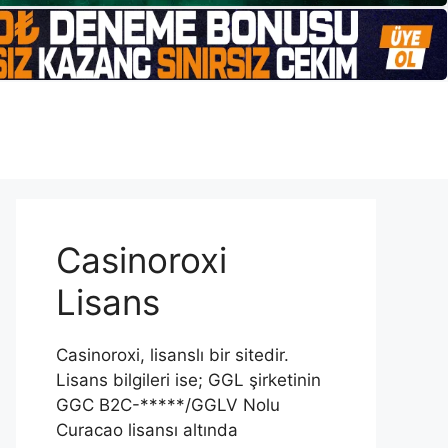
Casinoroxi
Lisans
Casinoroxi, lisanslı bir sitedir.
Lisans bilgileri ise; GGL şirketinin
GGC B2C-*****/GGLV Nolu
Curacao lisansı altında