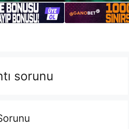
ntı sorunu
 Sorunu