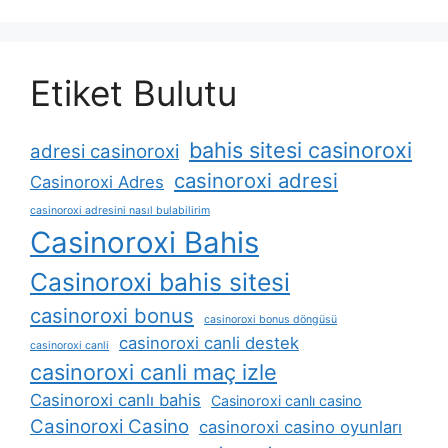
Etiket Bulutu
bahis sitesi casinoroxi
adresi casinoroxi
casinoroxi adresi
Casinoroxi Adres
casinoroxi adresini nasıl bulabilirim
Casinoroxi Bahis
Casinoroxi bahis sitesi
casinoroxi bonus
casinoroxi bonus döngüsü
casinoroxi canli destek
casinoroxi canli
casinoroxi canli maç izle
Casinoroxi canlı bahis
Casinoroxi canlı casino
Casinoroxi Casino
casinoroxi casino oyunları