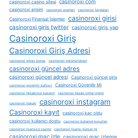
casinoroxi com
casinoroxi casino sitesi
casinoroxi erişim
casinoroxi eserleri
casinoroxi faydaları
casinoroxi girisi
Casinoroxi Finansal İşlemler
casinoroxi giris twitter
casinoroxi giris yap
Casinoroxi Giriş
Casinoroxi Giriş Adresi
casinoroxi görev bonus
casinoroxi görünürlükleri
casinoroxi güncel adres
casinoroxi güncel adresi
Casinoroxi güncel giriş
Casinoroxi Güvenilir Mi
casinoroxi güvenilir bahisçi
casinoroxi hesabınızı kapatın
casinoroxi hesap silme i̇şlemi
casinoroxi instagram
casinoroxi hukuki
Casinoroxi kayıt
casinoroxi kaç oldu
casinoroxi kullanıcı dostu
casinoroxi kullanım koşulları
casinoroxi lisanssız casino
casinoroxi lisansı güncel mi
casinoroxi maç izle
casinoroxi maç izleme