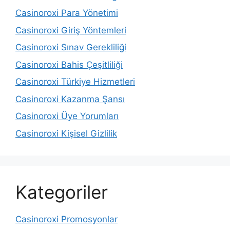
Casinoroxi Para Yönetimi
Casinoroxi Giriş Yöntemleri
Casinoroxi Sınav Gerekliliği
Casinoroxi Bahis Çeşitliliği
Casinoroxi Türkiye Hizmetleri
Casinoroxi Kazanma Şansı
Casinoroxi Üye Yorumları
Casinoroxi Kişisel Gizlilik
Kategoriler
Casinoroxi Promosyonlar