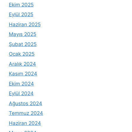
Ekim 2025
Eylül 2025
Haziran 2025
Mayıs 2025
Şubat 2025
Ocak 2025
Aralık 2024
Kasım 2024
Ekim 2024
Eylül 2024
Ağustos 2024
Temmuz 2024
Haziran 2024