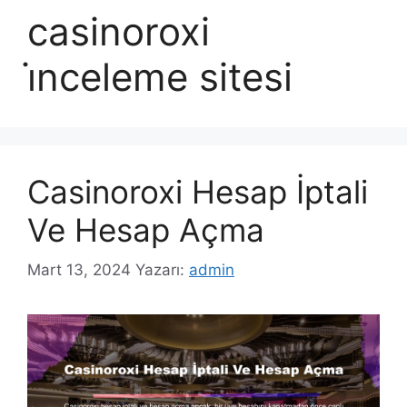
casinoroxi
i̇nceleme sitesi
Casinoroxi Hesap İptali
Ve Hesap Açma
Mart 13, 2024
Yazarı:
admin