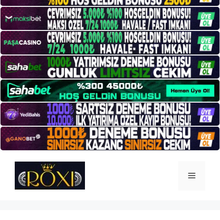
İçeriğe
atla
Menü