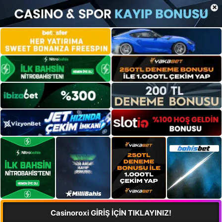
×
Casinoroxi GİRİŞ İÇİN TIKLAYINIZ!