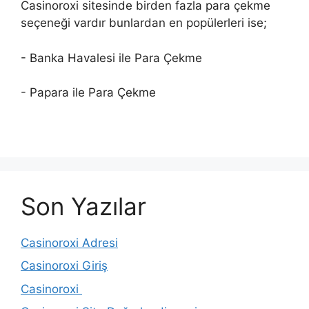
Casinoroxi sitesinde birden fazla para çekme
seçeneği vardır bunlardan en popülerleri ise;
- Banka Havalesi ile Para Çekme
- Papara ile Para Çekme
Son Yazılar
Casinoroxi Adresi
Casinoroxi Giriş
Casinoroxi