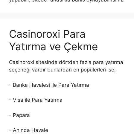
Casinoroxi Para
Yatırma ve Çekme
Casinoroxi sitesinde dörtden fazla para yatırma
seçeneği vardır bunlardan en popülerleri ise;
- Banka Havalesi ile Para Yatırma
- Visa ile Para Yatırma
- Papara
- Anında Havale