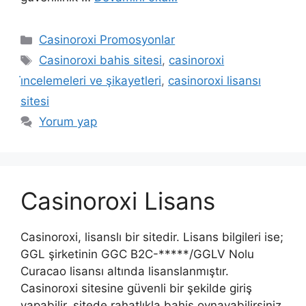
Kategoriler
Casinoroxi Promosyonlar
Etiketler
Casinoroxi bahis sitesi
,
casinoroxi
i̇ncelemeleri ve şikayetleri
,
casinoroxi lisansı
sitesi
Yorum yap
Casinoroxi Lisans
Casinoroxi, lisanslı bir sitedir. Lisans bilgileri ise;
GGL şirketinin GGC B2C-*****/GGLV Nolu
Curacao lisansı altında lisanslanmıştır.
Casinoroxi sitesine güvenli bir şekilde giriş
yapabilir, sitede rahatlıkla bahis oynayabilirsiniz.