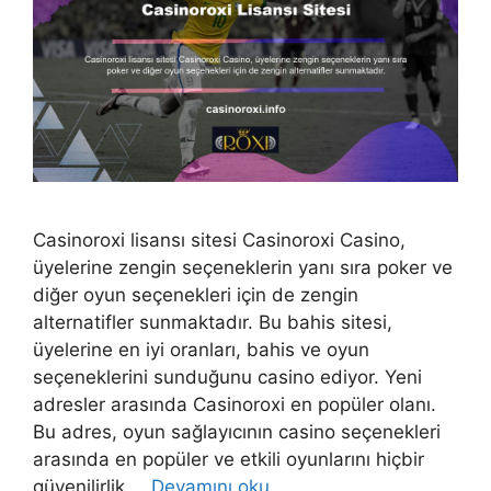
Casinoroxi lisansı sitesi Casinoroxi Casino,
üyelerine zengin seçeneklerin yanı sıra poker ve
diğer oyun seçenekleri için de zengin
alternatifler sunmaktadır. Bu bahis sitesi,
üyelerine en iyi oranları, bahis ve oyun
seçeneklerini sunduğunu casino ediyor. Yeni
adresler arasında Casinoroxi en popüler olanı.
Bu adres, oyun sağlayıcının casino seçenekleri
arasında en popüler ve etkili oyunlarını hiçbir
güvenilirlik …
Devamını oku…