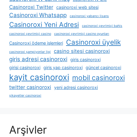
Casinoroxi Twitter
casinoroxi web sitesi
Casinoroxi Whatsapp
casinoroxi yabancı lisans
Casinoroxi Yeni Adresi
casinoroxi çevrimiçi bahis
casinoroxi çevrimiçi casino
casinoroxi çevrimiçi casino oyunları
Casinoroxi üyelik
Casinoroxi ödeme işlemleri
casino sitesi casinoroxi
casinoroxi şampiyonlar ligi
giris adresi casinoroxi
giris casinoroxi
girisi casinoroxi
giris yap casinoroxi
güncel casinoroxi
kayit casinoroxi
mobil casinoroxi
twitter casinoroxi
yeni adresi casinoroxi
şikayetler casinoroxi
Arşivler