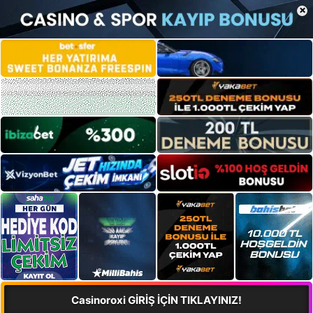
×
Casinoroxi GİRİŞ İÇİN TIKLAYINIZ!