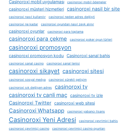
Casinoroxi mobil uygulaması
casinoroxi mobil ödemeler
casinoroxi nasil bir site
casinoroxi müşteri hizmetleri
casinoroxi nasıl kullanılır
casinoroxi neden adres değişti
casinoroxi ne kadar
casinoroxi oyundan nasıl zevk alınır
casinoroxi oyunlar
casinoroxi para toplama
casinoroxi para çekme
casinoroxi poker oyun türleri
casinoroxi promosyon
casinoroxi promosyon kodu
Casinoroxi sanal bahis
casinoroxi sanal casino
casinoroxi sanal tenisi
casinoroxi sikayet
casinoroxi sitesi
casinoroxi sosyal medya
casinoroxi sürekli gelişim
casinoroxi tv
casinoroxi sık değişen adres
casinoroxi tv canli maç
casinoroxi tv izle
Casinoroxi Twitter
casinoroxi web sitesi
Casinoroxi Whatsapp
casinoroxi yabancı lisans
Casinoroxi Yeni Adresi
casinoroxi çevrimiçi bahis
casinoroxi çevrimiçi casino
casinoroxi çevrimiçi casino oyunları