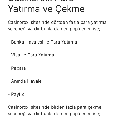
Yatırma ve Çekme
Casinoroxi sitesinde dörtden fazla para yatırma
seçeneği vardır bunlardan en popülerleri ise;
- Banka Havalesi ile Para Yatırma
- Visa ile Para Yatırma
- Papara
- Anında Havale
- Payfix
Casinoroxi sitesinde birden fazla para çekme
seçeneği vardır bunlardan en popülerleri ise;