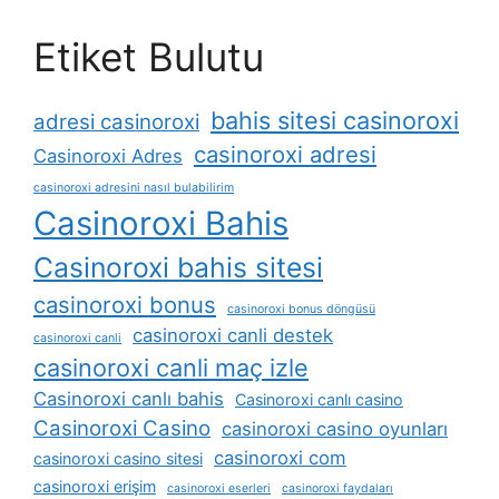
Etiket Bulutu
bahis sitesi casinoroxi
adresi casinoroxi
casinoroxi adresi
Casinoroxi Adres
casinoroxi adresini nasıl bulabilirim
Casinoroxi Bahis
Casinoroxi bahis sitesi
casinoroxi bonus
casinoroxi bonus döngüsü
casinoroxi canli destek
casinoroxi canli
casinoroxi canli maç izle
Casinoroxi canlı bahis
Casinoroxi canlı casino
Casinoroxi Casino
casinoroxi casino oyunları
casinoroxi com
casinoroxi casino sitesi
casinoroxi erişim
casinoroxi eserleri
casinoroxi faydaları