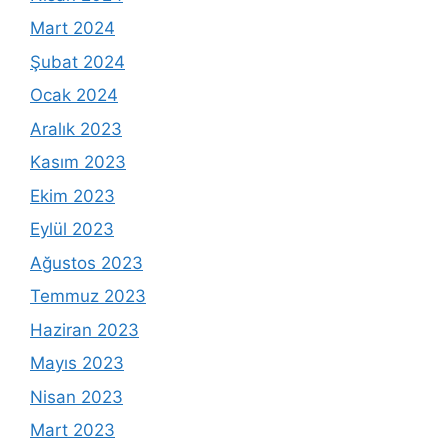
Mart 2024
Şubat 2024
Ocak 2024
Aralık 2023
Kasım 2023
Ekim 2023
Eylül 2023
Ağustos 2023
Temmuz 2023
Haziran 2023
Mayıs 2023
Nisan 2023
Mart 2023