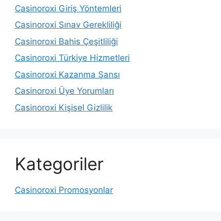
Casinoroxi Giriş Yöntemleri
Casinoroxi Sınav Gerekliliği
Casinoroxi Bahis Çeşitliliği
Casinoroxi Türkiye Hizmetleri
Casinoroxi Kazanma Şansı
Casinoroxi Üye Yorumları
Casinoroxi Kişisel Gizlilik
Kategoriler
Casinoroxi Promosyonlar