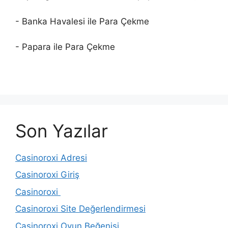
- Banka Havalesi ile Para Çekme
- Papara ile Para Çekme
Son Yazılar
Casinoroxi Adresi
Casinoroxi Giriş
Casinoroxi
Casinoroxi Site Değerlendirmesi
Casinoroxi Oyun Beğenisi