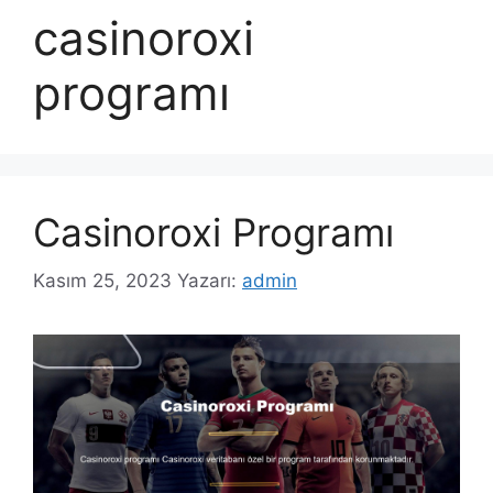
casinoroxi
programı
Casinoroxi Programı
Kasım 25, 2023
Yazarı:
admin