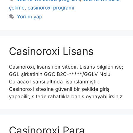
çekme
,
casinoroxi programı
Yorum yap
Casinoroxi Lisans
Casinoroxi, lisanslı bir sitedir. Lisans bilgileri ise;
GGL şirketinin GGC B2C-*****/GGLV Nolu
Curacao lisansı altında lisanslanmıştır.
Casinoroxi sitesine güvenli bir şekilde giriş
yapabilir, sitede rahatlıkla bahis oynayabilirsiniz.
Casinoroxi Para