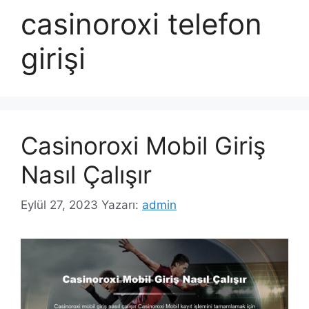
casinoroxi telefon
girişi
Casinoroxi Mobil Giriş
Nasıl Çalışır
Eylül 27, 2023
Yazarı:
admin