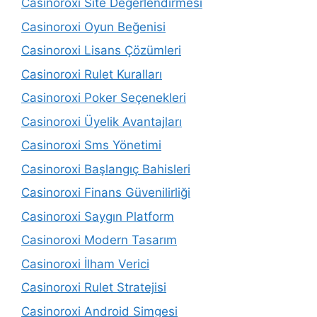
Casinoroxi Site Değerlendirmesi
Casinoroxi Oyun Beğenisi
Casinoroxi Lisans Çözümleri
Casinoroxi Rulet Kuralları
Casinoroxi Poker Seçenekleri
Casinoroxi Üyelik Avantajları
Casinoroxi Sms Yönetimi
Casinoroxi Başlangıç Bahisleri
Casinoroxi Finans Güvenilirliği
Casinoroxi Saygın Platform
Casinoroxi Modern Tasarım
Casinoroxi İlham Verici
Casinoroxi Rulet Stratejisi
Casinoroxi Android Simgesi