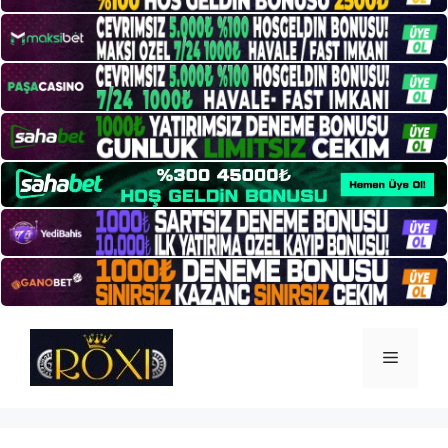
İçeriğe
atla
Menü