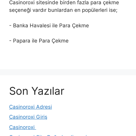
Casinoroxi sitesinde birden fazla para çekme
seçeneği vardır bunlardan en popülerleri ise;
- Banka Havalesi ile Para Çekme
- Papara ile Para Çekme
Son Yazılar
Casinoroxi Adresi
Casinoroxi Giriş
Casinoroxi