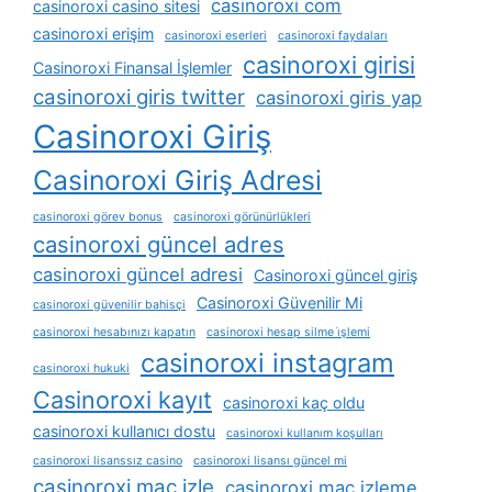
casinoroxi com
casinoroxi casino sitesi
casinoroxi erişim
casinoroxi eserleri
casinoroxi faydaları
casinoroxi girisi
Casinoroxi Finansal İşlemler
casinoroxi giris twitter
casinoroxi giris yap
Casinoroxi Giriş
Casinoroxi Giriş Adresi
casinoroxi görev bonus
casinoroxi görünürlükleri
casinoroxi güncel adres
casinoroxi güncel adresi
Casinoroxi güncel giriş
Casinoroxi Güvenilir Mi
casinoroxi güvenilir bahisçi
casinoroxi hesabınızı kapatın
casinoroxi hesap silme i̇şlemi
casinoroxi instagram
casinoroxi hukuki
Casinoroxi kayıt
casinoroxi kaç oldu
casinoroxi kullanıcı dostu
casinoroxi kullanım koşulları
casinoroxi lisanssız casino
casinoroxi lisansı güncel mi
casinoroxi maç izle
casinoroxi maç izleme