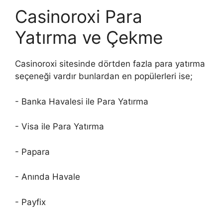
Casinoroxi Para
Yatırma ve Çekme
Casinoroxi sitesinde dörtden fazla para yatırma
seçeneği vardır bunlardan en popülerleri ise;
- Banka Havalesi ile Para Yatırma
- Visa ile Para Yatırma
- Papara
- Anında Havale
- Payfix