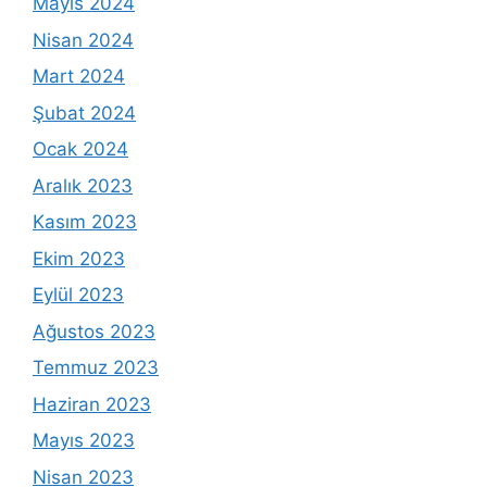
Mayıs 2024
Nisan 2024
Mart 2024
Şubat 2024
Ocak 2024
Aralık 2023
Kasım 2023
Ekim 2023
Eylül 2023
Ağustos 2023
Temmuz 2023
Haziran 2023
Mayıs 2023
Nisan 2023