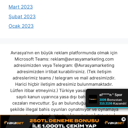
Mart 2023
Şubat 2023
Ocak 2023
Avrasya'nın en büyük reklam platformunda olmak için
Microsoft Teams:
reklam@avrasyamarketing.com
adresimizden veya Telegram: @Avrasyamarketing
adresimizden irtibat kurabilirsiniz. (Tek iletişim
adreslerimiz teams / telegram ve mail adresimizdir.
Harici hiçbir iletişim adresimiz bulunmamaktadır.
Lütfen itibar etmeyiniz.) Türkiye yasalarına göre 7258
sayılı kanun uyarınca yasa dışı bahis oynamanın
cezaları mevcuttur. Şu an bulunduğunuz site hiç bir
şekilde illegal bahis oyunları oynatmıyor ve oynamaya
aracı olmuyordur.
hektorbet
|
bombabet
|
4kbahis
|
×
byjokerbet
|
sheratonbet
|
matrixbet
|
wipbet
|
ibizabet