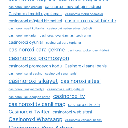
casinoroxi mevcut giriş adresi
casinoroxi maç oranları
Casinoroxi mobil uygulaması
casinoroxi mobil ödemeler
casinoroxi nasil bir site
casinoroxi müşteri hizmetleri
casinoroxi nasıl kullanılır
casinoroxi neden adres değişti
casinoroxi ne kadar
casinoroxi oyundan nasıl zevk alınır
casinoroxi oyunlar
casinoroxi para toplama
casinoroxi para çekme
casinoroxi poker oyun türleri
casinoroxi promosyon
casinoroxi promosyon kodu
Casinoroxi sanal bahis
casinoroxi sanal casino
casinoroxi sanal tenisi
casinoroxi sikayet
casinoroxi sitesi
casinoroxi sosyal medya
casinoroxi sürekli gelişim
casinoroxi tv
casinoroxi sık değişen adres
casinoroxi tv canli maç
casinoroxi tv izle
Casinoroxi Twitter
casinoroxi web sitesi
Casinoroxi Whatsapp
casinoroxi yabancı lisans
Casinoroxi Yeni Adresi