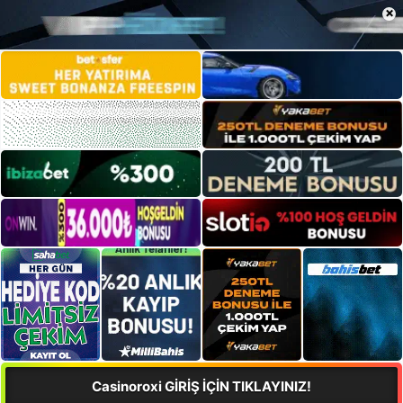
×
Casinoroxi GİRİŞ İÇİN TIKLAYINIZ!