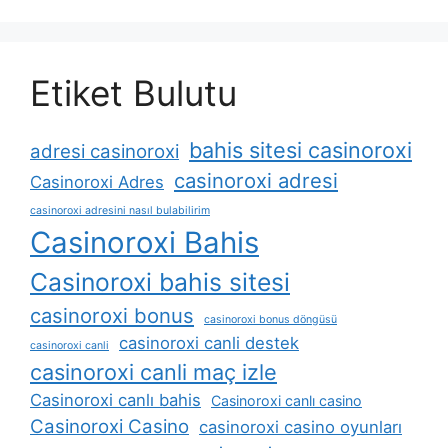
Etiket Bulutu
bahis sitesi casinoroxi
adresi casinoroxi
casinoroxi adresi
Casinoroxi Adres
casinoroxi adresini nasıl bulabilirim
Casinoroxi Bahis
Casinoroxi bahis sitesi
casinoroxi bonus
casinoroxi bonus döngüsü
casinoroxi canli destek
casinoroxi canli
casinoroxi canli maç izle
Casinoroxi canlı bahis
Casinoroxi canlı casino
Casinoroxi Casino
casinoroxi casino oyunları