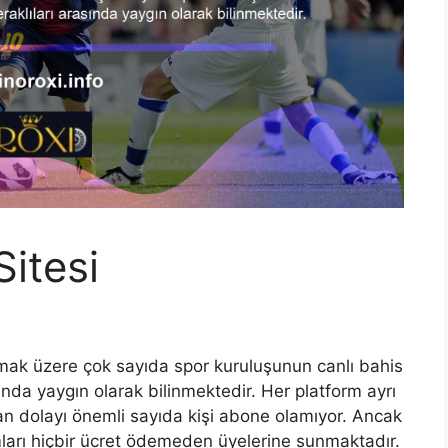
Sitesi
lmak üzere çok sayıda spor kuruluşunun canlı bahis
nda yaygın olarak bilinmektedir. Her platform ayrı
ardan dolayı önemli sayıda kişi abone olamıyor. Ancak
mları hiçbir ücret ödemeden üyelerine sunmaktadır.