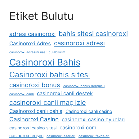
Etiket Bulutu
bahis sitesi casinoroxi
adresi casinoroxi
casinoroxi adresi
Casinoroxi Adres
casinoroxi adresini nasıl bulabilirim
Casinoroxi Bahis
Casinoroxi bahis sitesi
casinoroxi bonus
casinoroxi bonus döngüsü
casinoroxi canli destek
casinoroxi canli
casinoroxi canli maç izle
Casinoroxi canlı bahis
Casinoroxi canlı casino
Casinoroxi Casino
casinoroxi casino oyunları
casinoroxi com
casinoroxi casino sitesi
casinoroxi erişim
casinoroxi eserleri
casinoroxi faydaları