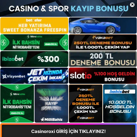
×
Casinoroxi GİRİŞ İÇİN TIKLAYINIZ!