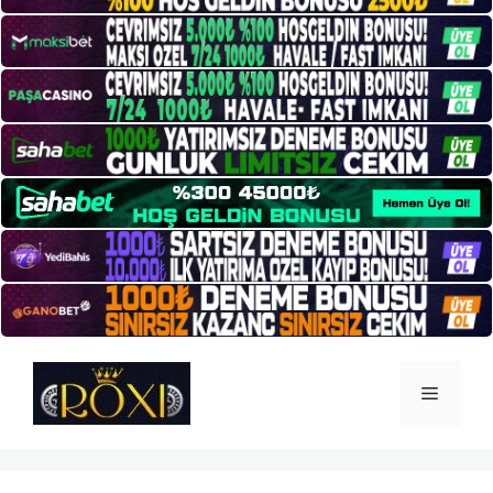
İçeriğe
atla
Menü