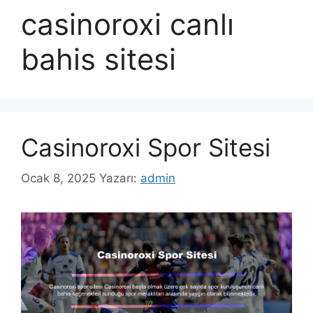
casinoroxi canlı
bahis sitesi
Casinoroxi Spor Sitesi
Ocak 8, 2025
Yazarı:
admin