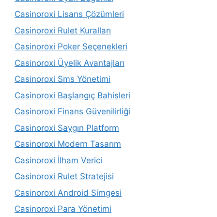
Casinoroxi Lisans Çözümleri
Casinoroxi Rulet Kuralları
Casinoroxi Poker Seçenekleri
Casinoroxi Üyelik Avantajları
Casinoroxi Sms Yönetimi
Casinoroxi Başlangıç Bahisleri
Casinoroxi Finans Güvenilirliği
Casinoroxi Saygın Platform
Casinoroxi Modern Tasarım
Casinoroxi İlham Verici
Casinoroxi Rulet Stratejisi
Casinoroxi Android Simgesi
Casinoroxi Para Yönetimi